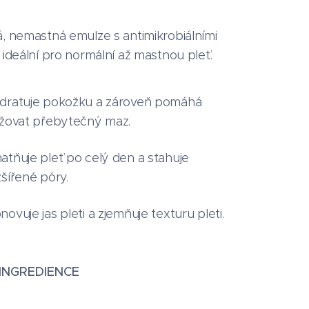
á, nemastná emulze s antimikrobiálními
 ideální pro normální až mastnou pleť.
dratuje pokožku a zároveň pomáhá
ižovat přebytečný maz.
atňuje pleť po celý den a stahuje
zšířené póry.
ovuje jas pleti a zjemňuje texturu pleti.
INGREDIENCE