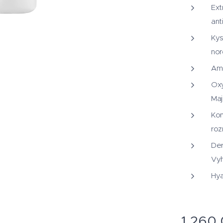
Ext
anti
Kys
nor
Ami
Oxy
Maj
Kom
roz
Der
Vyh
Hya
1 260