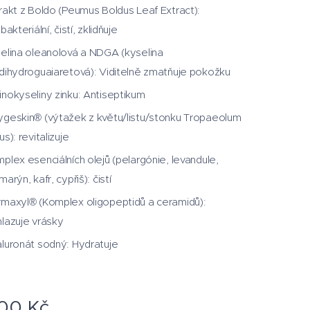
rakt z Boldo (Peumus Boldus Leaf Extract):
bakteriální, čistí, zklidňuje
elina oleanolová a NDGA (kyselina
dihydroguaiaretová): Viditelně zmatňuje pokožku
nokyseliny zinku: Antiseptikum
geskin® (výtažek z květu/listu/stonku Tropaeolum
us): revitalizuje
plex esenciálních olejů (pelargónie, levandule,
marýn, kafr, cypřiš): čistí
maxyl® (Komplex oligopeptidů a ceramidů):
lazuje vrásky
luronát sodný: Hydratuje
,00
Kč