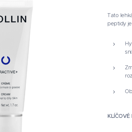
Tato lehk
peptidy je
Hy
sn
Zm
ro
Obn
KLÍČOVÉ 