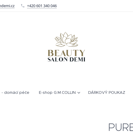
ndemi.cz
+420 601 340 046
 - domácí péče
E-shop G.M.COLLIN
DÁRKOVÝ POUKAZ
PURE