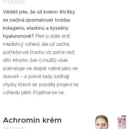
17.04.2025
Věděli jste, že už kolem třicítky
se začíná zpomalovat tvorba
kolagenu, elastinu a kyseliny
hyaluronové?
Pleť si stále drží
mladistvý vzhled, ale už začíná
potřebovat trochu víc péče než
dřív. Mnoho žen (i mužů) však
pokračuje ve stejné rutině jako ve
dvaceti – a právě tady začínají
chyby, které se později projeví na
vzhledu pleti. Pojďme se na...
Achromin krém
25.01.2025