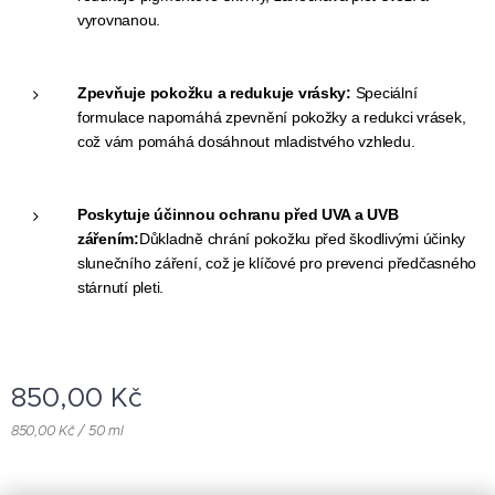
vyrovnanou.
Zpevňuje pokožku a redukuje vrásky:
Speciální
formulace napomáhá zpevnění pokožky a redukci vrásek,
což vám pomáhá dosáhnout mladistvého vzhledu.
Poskytuje účinnou ochranu před UVA a UVB
zářením:
Důkladně chrání pokožku před škodlivými účinky
slunečního záření, což je klíčové pro prevenci předčasného
stárnutí pleti.
850,00
Kč
850,00 Kč / 50 ml