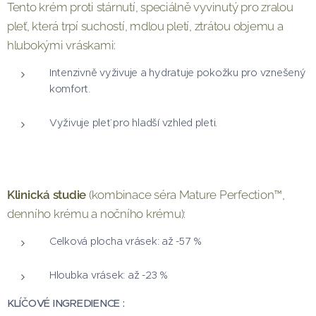
Tento krém proti stárnutí, speciálně vyvinutý pro zralou
pleť, která trpí suchostí, mdlou pletí, ztrátou objemu a
hlubokými vráskami:
Intenzivně vyživuje a hydratuje pokožku pro vznešený
komfort.
Vyživuje pleť pro hladší vzhled pleti.
Klinická studie
(kombinace séra Mature Perfection™,
denního krému a nočního krému):
Celková plocha vrásek: až -57 %
Hloubka vrásek: až -23 %
KLÍČOVÉ INGREDIENCE :