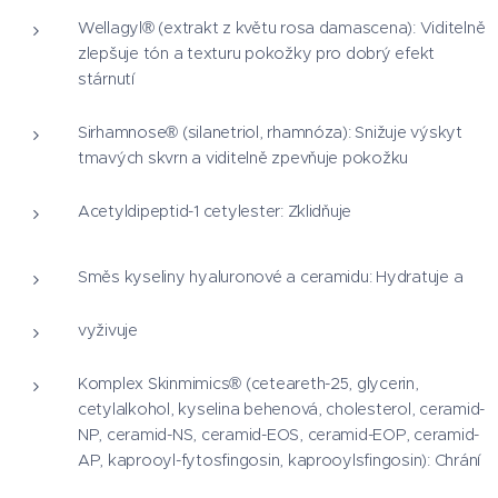
Wellagyl® (extrakt z květu rosa damascena): Viditelně
zlepšuje tón a texturu pokožky pro dobrý efekt
stárnutí
Sirhamnose® (silanetriol, rhamnóza): Snižuje výskyt
tmavých skvrn a viditelně zpevňuje pokožku
Acetyldipeptid-1 cetylester: Zklidňuje
Směs kyseliny hyaluronové a ceramidu: Hydratuje a
vyživuje
Komplex Skinmimics® (ceteareth-25, glycerin,
cetylalkohol, kyselina behenová, cholesterol, ceramid-
NP, ceramid-NS, ceramid-EOS, ceramid-EOP, ceramid-
AP, kaprooyl-fytosfingosin, kaprooylsfingosin): Chrání