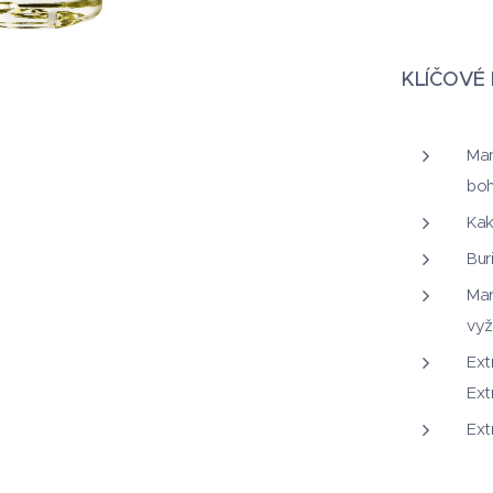
KLÍČOVÉ 
Mar
boh
Kak
Bur
Mar
vyž
Ext
Ext
Ext