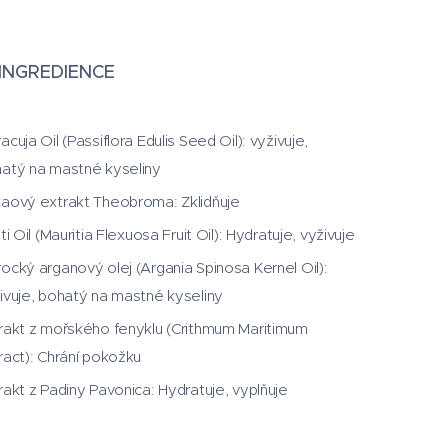
INGREDIENCE
acuja Oil (Passiflora Edulis Seed Oil): vyživuje,
atý na mastné kyseliny
aový extrakt Theobroma: Zklidňuje
iti Oil (Mauritia Flexuosa Fruit Oil): Hydratuje, vyživuje
ocký arganový olej (Argania Spinosa Kernel Oil):
ivuje, bohatý na mastné kyseliny
rakt z mořského fenyklu (Crithmum Maritimum
ract): Chrání pokožku
rakt z Padiny Pavonica: Hydratuje, vyplňuje