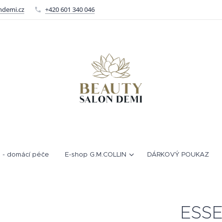
ndemi.cz
+420 601 340 046
 - domácí péče
E-shop G.M.COLLIN
DÁRKOVÝ POUKAZ
ESSE