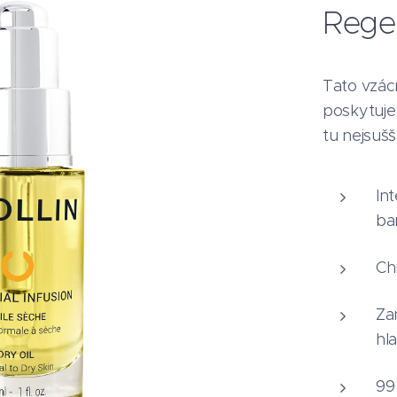
Regen
Tato vzác
poskytuje 
tu nejsušš
In
ba
Ch
Za
hla
99