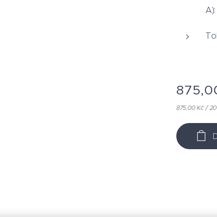
A)
Tok
875,0
875,00 Kč / 20
D