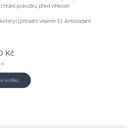
: chrání pokožku před vlhkostí
oferyl (přírodní vitamín E): Antioxidant
0
Kč
 ks
o košíku