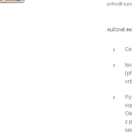
pohodlí a po
KLÍČOVÉ IN
Ce
Iso
(př
vr
Py
soj
Ol
z 
se