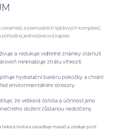
UM
ceramidů a esenciálních lipidových komplexů,
 a pohodlná jednodávková kapsle:
živuje a redukuje viditelné známky stárnutí
ároveň minimalizuje ztrátu vlhkosti.
plňuje hydratační bariéru pokožky a chrání
 před environmentálními stresory.
išťuje, že veškerá čistota a účinnost jeho
dinečného složení zůstanou nedotčeny.
 tekutá textura usnadňuje masáž a zesiluje pocit