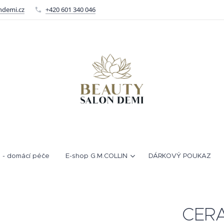
ndemi.cz
+420 601 340 046
 - domácí péče
E-shop G.M.COLLIN
DÁRKOVÝ POUKAZ
CER