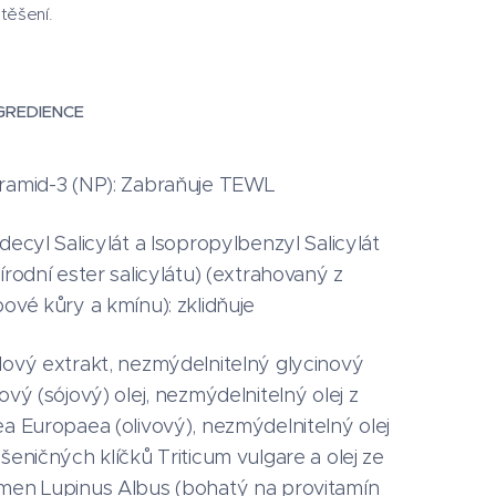
těšení.
GREDIENCE
ramid-3 (NP): Zabraňuje TEWL
decyl Salicylát a Isopropylbenzyl Salicylát
írodní ester salicylátu) (extrahovaný z
bové kůry a kmínu): zklidňuje
lový extrakt, nezmýdelnitelný glycinový
ový (sójový) olej, nezmýdelnitelný olej z
ea Europaea (olivový), nezmýdelnitelný olej
pšeničných klíčků Triticum vulgare a olej ze
men Lupinus Albus (bohatý na provitamín