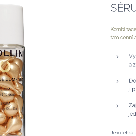
SÉR
Kombinace 
tato denní
Vy
a z
Do
ji
Zaj
je
Jeho lehká a